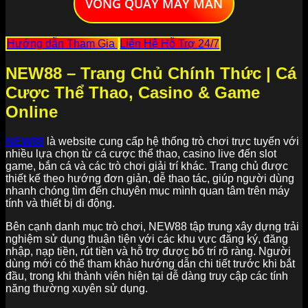
VÒNG QUAY MAY MẮN
Hướng dẫn Tham Gia
Liên Hệ Hỗ Trợ 24/7
NEW88 – Trang Chủ Chính Thức | Cá
Cược Thể Thao, Casino & Game
Online
NEW88
là website cung cấp hệ thống trò chơi trực tuyến với
nhiều lựa chọn từ cá cược thể thao, casino live đến slot
game, bắn cá và các trò chơi giải trí khác. Trang chủ được
thiết kế theo hướng đơn giản, dễ thao tác, giúp người dùng
nhanh chóng tìm đến chuyên mục mình quan tâm trên máy
tính và thiết bị di động.
Bên cạnh danh mục trò chơi, NEW88 tập trung xây dựng trải
nghiệm sử dụng thuận tiện với các khu vực đăng ký, đăng
nhập, nạp tiền, rút tiền và hỗ trợ được bố trí rõ ràng. Người
dùng mới có thể tham khảo hướng dẫn chi tiết trước khi bắt
đầu, trong khi thành viên hiện tại dễ dàng truy cập các tính
năng thường xuyên sử dụng.