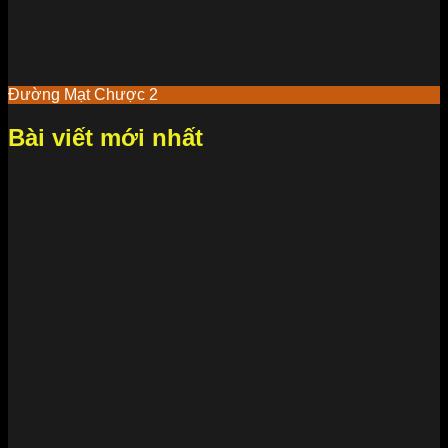
Đường Mạt Chược 2
Bài viết mới nhất