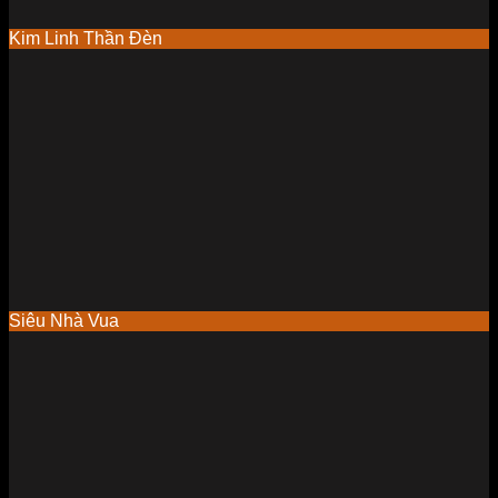
Kim Linh Thần Đèn
Siêu Nhà Vua