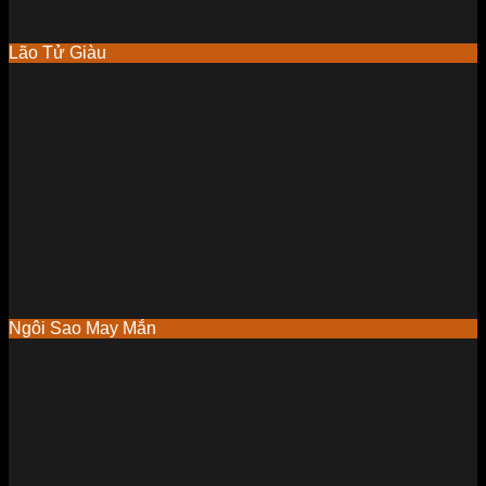
Lão Tử Giàu
Ngôi Sao May Mắn