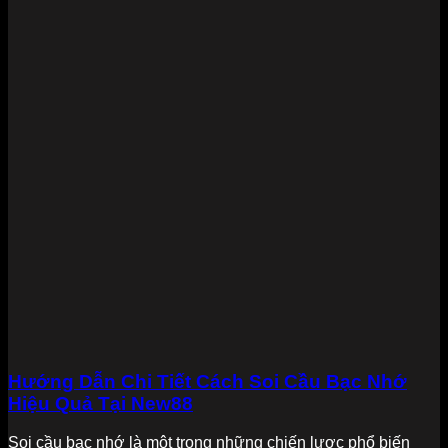
Hướng Dẫn Chi Tiết Cách Soi Cầu Bạc Nhớ
Hiệu Quả Tại New88
Soi cầu bạc nhớ là một trong những chiến lược phổ biến