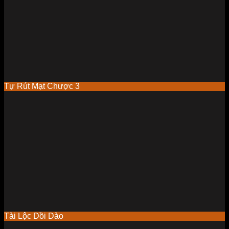
Tự Rút Mạt Chược 3
Tài Lộc Dồi Dào