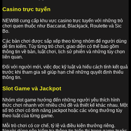
Casino trực tuyến
NEW88 cung cấp khu vực casino trực tuyến với những trò
chơi quen thuộc như Baccarat, Blackjack, Roulette và Sic
Bo.
Các bàn chơi được sắp xếp theo từng nhóm để người dùng
dễ tìm kiếm. Tùy từng trò chơi, giao diện có thể bao gồm
thông tin về bàn, luật chơi, lịch sử phiên và những tùy chọn
liên quan.
Đối với người mới, việc đọc kỹ luật và hiểu cách tính kết quả
trước khi tham gia sẽ giúp hạn chế những quyết định thiếu
thông tin.
Slot Game và Jackpot
Nhóm slot game hướng đến những người yêu thích hình
thức chơi nhanh với nhiều chủ đề và thiết kế khác nhau. Một
số trò chơi có tính năng jackpot hoặc các vòng thưởng tùy
theo luật của từng game.
Mỗi trò chơi có cơ chế, tỷ lệ và điều kiện thưởng riêng.
Người dùng nên kiểm tra thông tin hiển thị trong game trước